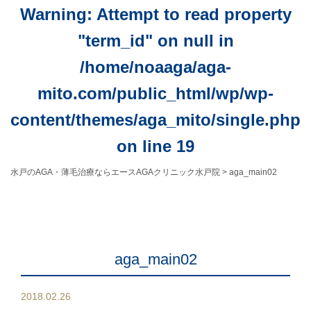
Warning
: Attempt to read property
"term_id" on null in
/home/noaaga/aga-
mito.com/public_html/wp/wp-
content/themes/aga_mito/single.php
on line
19
水戸のAGA・薄毛治療ならエースAGAクリニック水戸院
>
aga_main02
aga_main02
2018.02.26