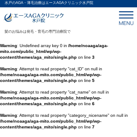
水戸のAGA・薄毛治療はエースAGAクリニック水戸院
髪のお悩みは発毛・育毛の専門治療院で
Warning
: Undefined array key 0 in
/home/noaaga/aga-
mito.com/public_html/wp/wp-
content/themes/aga_mito/single.php
on line
3
Warning
: Attempt to read property "cat_ID" on null in
/home/noaaga/aga-mito.com/public_html/wp/wp-
content/themes/aga_mito/single.php
on line
5
Warning
: Attempt to read property "cat_name" on null in
/home/noaaga/aga-mito.com/public_html/wp/wp-
content/themes/aga_mito/single.php
on line
6
Warning
: Attempt to read property "category_nicename" on null in
/home/noaaga/aga-mito.com/public_html/wp/wp-
content/themes/aga_mito/single.php
on line
7