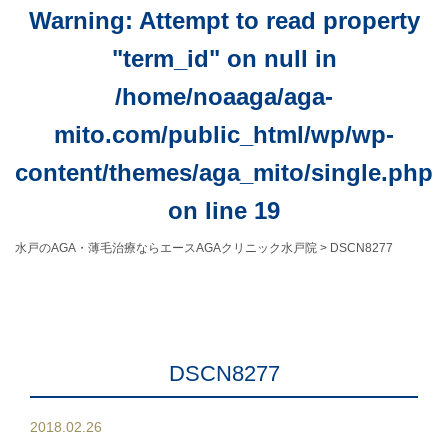
Warning
: Attempt to read property
"term_id" on null in
/home/noaaga/aga-
mito.com/public_html/wp/wp-
content/themes/aga_mito/single.php
on line
19
水戸のAGA・薄毛治療ならエースAGAクリニック水戸院
>
DSCN8277
DSCN8277
2018.02.26