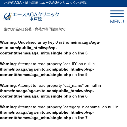
水戸のAGA・薄毛治療はエースAGAクリニック水戸院
髪のお悩みは発毛・育毛の専門治療院で
Warning
: Undefined array key 0 in
/home/noaaga/aga-
mito.com/public_html/wp/wp-
content/themes/aga_mito/single.php
on line
3
Warning
: Attempt to read property "cat_ID" on null in
/home/noaaga/aga-mito.com/public_html/wp/wp-
content/themes/aga_mito/single.php
on line
5
Warning
: Attempt to read property "cat_name" on null in
/home/noaaga/aga-mito.com/public_html/wp/wp-
content/themes/aga_mito/single.php
on line
6
Warning
: Attempt to read property "category_nicename" on null in
/home/noaaga/aga-mito.com/public_html/wp/wp-
content/themes/aga_mito/single.php
on line
7