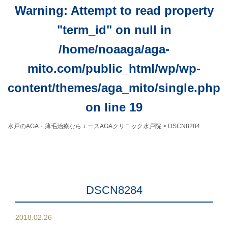
Warning
: Attempt to read property
"term_id" on null in
/home/noaaga/aga-
mito.com/public_html/wp/wp-
content/themes/aga_mito/single.php
on line
19
水戸のAGA・薄毛治療ならエースAGAクリニック水戸院
>
DSCN8284
DSCN8284
2018.02.26