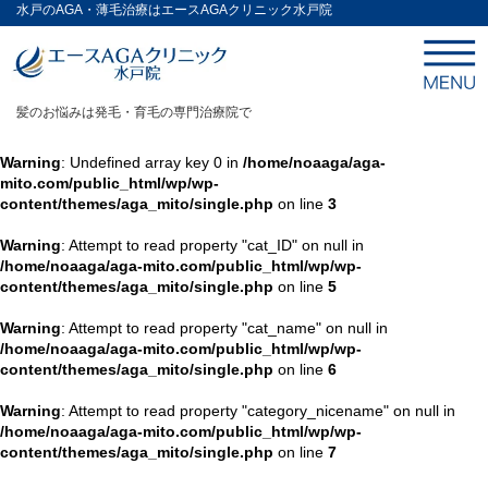
水戸のAGA・薄毛治療はエースAGAクリニック水戸院
髪のお悩みは発毛・育毛の専門治療院で
Warning
: Undefined array key 0 in
/home/noaaga/aga-
mito.com/public_html/wp/wp-
content/themes/aga_mito/single.php
on line
3
Warning
: Attempt to read property "cat_ID" on null in
/home/noaaga/aga-mito.com/public_html/wp/wp-
content/themes/aga_mito/single.php
on line
5
Warning
: Attempt to read property "cat_name" on null in
/home/noaaga/aga-mito.com/public_html/wp/wp-
content/themes/aga_mito/single.php
on line
6
Warning
: Attempt to read property "category_nicename" on null in
/home/noaaga/aga-mito.com/public_html/wp/wp-
content/themes/aga_mito/single.php
on line
7