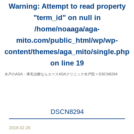
Warning
: Attempt to read property
"term_id" on null in
/home/noaaga/aga-
mito.com/public_html/wp/wp-
content/themes/aga_mito/single.php
on line
19
水戸のAGA・薄毛治療ならエースAGAクリニック水戸院
>
DSCN8294
DSCN8294
2018.02.26