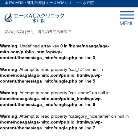
水戸のAGA・薄毛治療はエースAGAクリニック水戸院
髪のお悩みは発毛・育毛の専門治療院で
Warning
: Undefined array key 0 in
/home/noaaga/aga-
mito.com/public_html/wp/wp-
content/themes/aga_mito/single.php
on line
3
Warning
: Attempt to read property "cat_ID" on null in
/home/noaaga/aga-mito.com/public_html/wp/wp-
content/themes/aga_mito/single.php
on line
5
Warning
: Attempt to read property "cat_name" on null in
/home/noaaga/aga-mito.com/public_html/wp/wp-
content/themes/aga_mito/single.php
on line
6
Warning
: Attempt to read property "category_nicename" on null in
/home/noaaga/aga-mito.com/public_html/wp/wp-
content/themes/aga_mito/single.php
on line
7