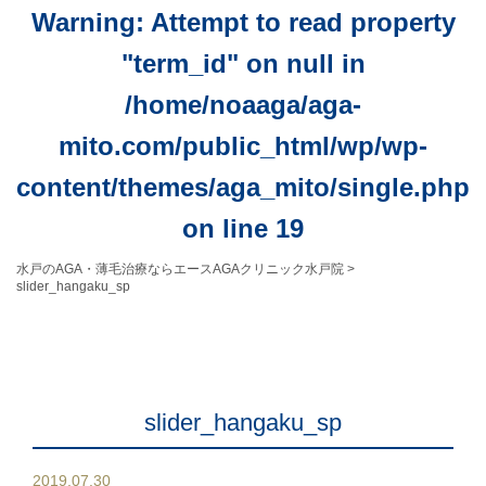
Warning
: Attempt to read property
"term_id" on null in
/home/noaaga/aga-
mito.com/public_html/wp/wp-
content/themes/aga_mito/single.php
on line
19
水戸のAGA・薄毛治療ならエースAGAクリニック水戸院
>
slider_hangaku_sp
slider_hangaku_sp
2019.07.30