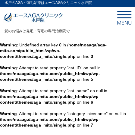
水戸のAGA・薄毛治療はエースAGAクリニック水戸院
髪のお悩みは発毛・育毛の専門治療院で
Warning
: Undefined array key 0 in
/home/noaaga/aga-
mito.com/public_html/wp/wp-
content/themes/aga_mito/single.php
on line
3
Warning
: Attempt to read property "cat_ID" on null in
/home/noaaga/aga-mito.com/public_html/wp/wp-
content/themes/aga_mito/single.php
on line
5
Warning
: Attempt to read property "cat_name" on null in
/home/noaaga/aga-mito.com/public_html/wp/wp-
content/themes/aga_mito/single.php
on line
6
Warning
: Attempt to read property "category_nicename" on null in
/home/noaaga/aga-mito.com/public_html/wp/wp-
content/themes/aga_mito/single.php
on line
7