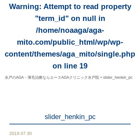
Warning
: Attempt to read property
"term_id" on null in
/home/noaaga/aga-
mito.com/public_html/wp/wp-
content/themes/aga_mito/single.php
on line
19
水戸のAGA・薄毛治療ならエースAGAクリニック水戸院
>
slider_henkin_pc
slider_henkin_pc
2019.07.30