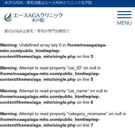
水戸のAGA・薄毛治療はエースAGAクリニック水戸院
髪のお悩みは発毛・育毛の専門治療院で
Warning
: Undefined array key 0 in
/home/noaaga/aga-
mito.com/public_html/wp/wp-
content/themes/aga_mito/single.php
on line
3
Warning
: Attempt to read property "cat_ID" on null in
/home/noaaga/aga-mito.com/public_html/wp/wp-
content/themes/aga_mito/single.php
on line
5
Warning
: Attempt to read property "cat_name" on null in
/home/noaaga/aga-mito.com/public_html/wp/wp-
content/themes/aga_mito/single.php
on line
6
Warning
: Attempt to read property "category_nicename" on null in
/home/noaaga/aga-mito.com/public_html/wp/wp-
content/themes/aga_mito/single.php
on line
7